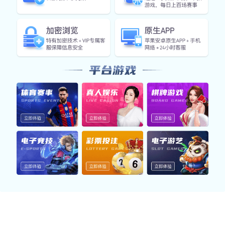
在长达17个赛季的职业生涯中，哈登经历了无数次挫折。从
新秀时期的不被看好，到后来的几次季后赛失利，这些困境
并没有击垮他，反而成为他继续前行的重要动力。面对压力
和困难，他选择用汗水来回应，用更加刻苦地训练来弥补不
足。这种坚韧不拔的精神，是任何成功背后不可或缺的一部
分。
例如，在2015年西部决赛中，尽管球队未能晋级决赛，但这
段经历让哈登认识到自己的不足之处。他回到训练场后，加
倍努力，不仅提升了个人技能，还学习如何带领团队走向胜
利。这份执着让他在随后的赛季里表现得愈发出色，也让人
们看到了一个更为成熟、更为完美化身的哈登。
因此，从哈登身上我们可以看到，一个优秀运动员所需具备
的不仅是天赋，更重要的是面对失败时的不屈精神。只有在
一次又一次失败之后，通过不断地努力与反思，他们才能最
终获得成功，实现自我的价值提升。