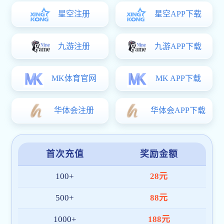
首页
体育热点
正文
在曼联与切尔西即将进行的比赛前，曼联球员罗塞尼尔在赛
前采访中自曝球队当前状态脆弱，直言面对强敌时的心理承
受能力不足。这一表态引发了媒体和球迷的广泛关注，同时
也激起了切尔西球员的回应，他们认为罗塞尼尔及其球队在
场上的表现过于软弱。本文将从四个方面进行详细分析，分
别是：罗塞尼尔的自我评价、球队心理状态、蓝军球员的反
应以及这场比赛的重要性。通过深入探讨这些方面，我们可
以更全面地理解曼联当前所面临的挑战，以及他们在未来比
赛中的发展方向。
1、罗塞尼尔的自我评价
作为曼联的一名重要球员，罗塞尼尔在接受采访时坦诚地表
达了自己对球队现状的不满。他表示，在面对强大的对手
时，球队往往显得缺乏信心，这种脆弱不仅体现在技战术层