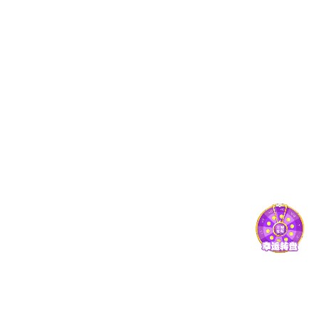
因此，如何帮助这些年轻人建立起足够自信，将是教练组必
须认真考虑的问题。
3、蓝军球员的反应
针对罗塞尼尔关于“脆弱”的表态，切尔西多名球员公开发表
了看法，他们普遍认为曼联近期表现太软。在他们看来，与
其说这是一次真诚反省，不如说是一种借口，用以掩盖实力
不足所带来的尴尬。而面对这样的指责，蓝军则强调自己的
坚韧与斗志，是赢得比赛的重要因素。
这种互相指责其实也折射出了两支球队之间长期以来存在的
一种竞争关系。切尔西作为传统豪门，自然希望借此机会进
一步巩固自己的优势，而曼联则急需找回昔日辉煌。双方在
赛前针锋相对，无疑为接下来的较量增加了不少看点，也让
原本就充满悬念的比赛增添了更多戏剧性。