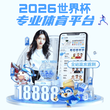
注册入口
好博体育
· 体育观看更便捷
连接你的赛事视野，打造球迷专属的数字主场。
好博体育
网页版
提供多终端支持、高清视频、 实时比分与赛事推
荐，让你随时随地畅享体育内容。
网页端入口
下载APP